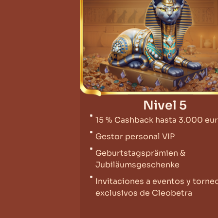
Nivel 5
15 % Cashback hasta 3.000 eu
Gestor personal VIP
Geburtstagsprämien &
Jubiläumsgeschenke
Invitaciones a eventos y torne
exclusivos de Cleobetra