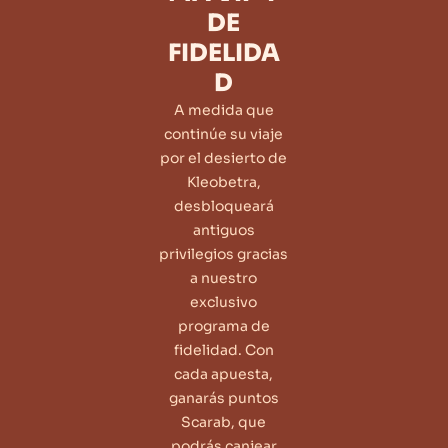
DE
FIDELIDA
D
A medida que
continúe su viaje
por el desierto de
Kleobetra,
desbloqueará
antiguos
privilegios gracias
a nuestro
exclusivo
programa de
fidelidad. Con
cada apuesta,
ganarás puntos
Scarab, que
podrás canjear