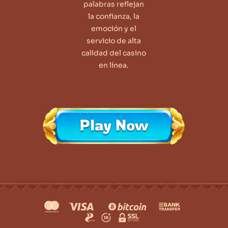
palabras reflejan
la confianza, la
emoción y el
servicio de alta
calidad del casino
en línea.