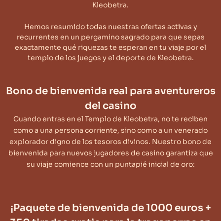
Kleobetra.
Hemos resumido todas nuestras ofertas activas y
recurrentes en un pergamino sagrado para que sepas
exactamente qué riquezas te esperan en tu viaje por el
templo de los juegos y el deporte de Kleobetra.
Bono de bienvenida real para aventureros
del casino
Cuando entras en el Templo de Kleobetra, no te reciben
como a una persona corriente, sino como a un venerado
explorador digno de los tesoros divinos. Nuestro bono de
bienvenida para nuevos jugadores de casino garantiza que
su viaje comience con un puntapié inicial de oro:
¡Paquete de bienvenida de 1000 euros +