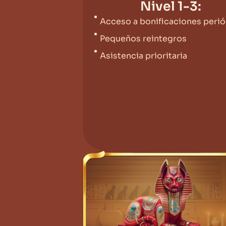
Nivel 1-3:
Acceso a bonificaciones perió
Pequeños reintegros
Asistencia prioritaria