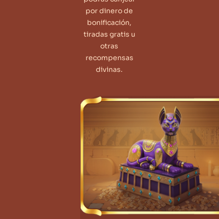
por dinero de
bonificación,
tiradas gratis u
otras
recompensas
divinas.