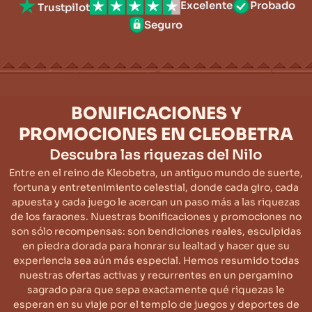
Excelente
Probado
Trustpilot
Seguro
BONIFICACIONES Y
PROMOCIONES EN CLEOBETRA
Descubra las riquezas del Nilo
Entre en el reino de Kleobetra, un antiguo mundo de suerte,
fortuna y entretenimiento celestial, donde cada giro, cada
apuesta y cada juego le acercan un paso más a las riquezas
de los faraones. Nuestras bonificaciones y promociones no
son sólo recompensas: son bendiciones reales, esculpidas
en piedra dorada para honrar su lealtad y hacer que su
experiencia sea aún más especial. Hemos resumido todas
nuestras ofertas activas y recurrentes en un pergamino
sagrado para que sepa exactamente qué riquezas le
esperan en su viaje por el templo de juegos y deportes de