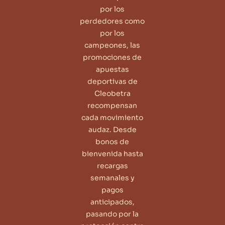
por los
perdedores como
por los
campeones, las
promociones de
apuestas
deportivas de
Cleobetra
recompensan
cada movimiento
audaz. Desde
bonos de
bienvenida hasta
recargas
semanales y
pagos
anticipados,
pasando por la