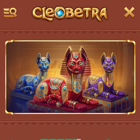
Ir
al
contenido