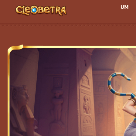
Zum
UM
Inhalt
springen