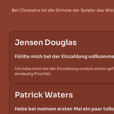
Bei Cleobetra ist die Stimme der Spieler das Wich
Jensen Douglas
Fühlte mich bei der Einzahlung vollkomme
Ich habe mich bei der Einzahlung rundum sicher gefü
eindeutig Priorität.
Patrick Waters
Habe bei meinem ersten Mal ein paar tol