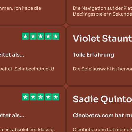
mmen. Ich liebe die
Die Navigation auf der Pla
Lieblingsspiele in Sekund
Violet Staun
itet als…
Tolle Erfahrung
eitet. Sehr beeindruckt!
Die Spielauswahl ist herv
Sadie Quint
itet als…
Cleobetra.com hat m
 ist absolut erstklassig.
Cleobetra.com hat meine 