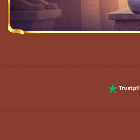
Trustpi