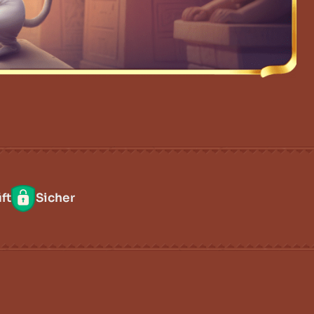
ft
Sicher