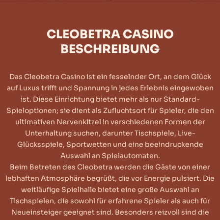
CLEOBETRA CASINO
BESCHREIBUNG
Das Cleobetra Casino ist ein fesselnder Ort, an dem Glück
auf Luxus trifft und Spannung in jedes Erlebnis eingewoben
ist. Diese Einrichtung bietet mehr als nur Standard-
Spieloptionen; sie dient als Zufluchtsort für Spieler, die den
ultimativen Nervenkitzel in verschiedenen Formen der
Unterhaltung suchen, darunter Tischspiele, Live-
Glücksspiele, Sportwetten und eine beeindruckende
Auswahl an Spielautomaten.
Beim Betreten des Cleobetra werden die Gäste von einer
lebhaften Atmosphäre begrüßt, die vor Energie pulsiert. Die
weitläufige Spielhalle bietet eine große Auswahl an
Tischspielen, die sowohl für erfahrene Spieler als auch für
Neueinsteiger geeignet sind. Besonders reizvoll sind die