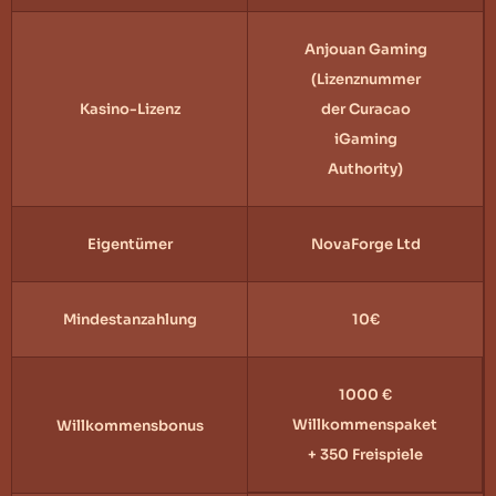
Anjouan Gaming
(Lizenznummer
Kasino-Lizenz
der Curacao
iGaming
Authority)
Eigentümer
NovaForge Ltd
Mindestanzahlung
10€
1000 €
Willkommenspaket
Willkommensbonus
+ 350 Freispiele