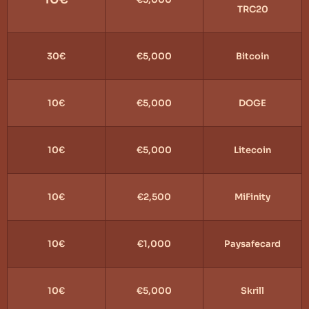
TRC20
30€
€5,000
Bitcoin
10€
€5,000
DOGE
10€
€5,000
Litecoin
10€
€2,500
MiFinity
10€
€1,000
Paysafecard
10€
€5,000
Skrill