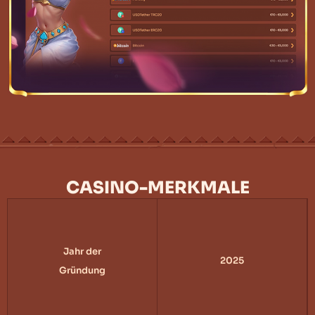
CASINO-MERKMALE
Jahr der
2025
Gründung