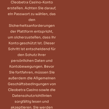
Cleobetra Casino-Konto
erstellen. Achten Sie darauf,
ein Passwort zu wählen, das
den
Sicherheitsanforderungen
der Plattform entspricht,
um sicherzustellen, dass Ihr
Konto geschützt ist. Dieser
Schritt ist entscheidend für
den Schutz Ihrer
persönlichen Daten und
Kontobewegungen. Bevor
Sie fortfahren, müssen Sie
außerdem die Allgemeinen
Geschäftsbedingungen von
Cleobetra Casino sowie die
Datenschutzrichtlinien
sorgfältig lesen und
akzeptieren. Sie werden