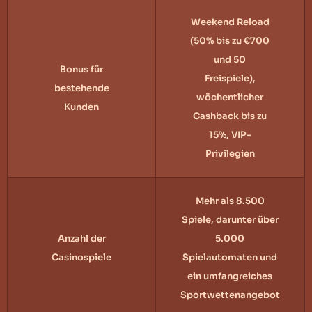
Weekend Reload
(50% bis zu €700
und 50
Bonus für
Freispiele),
bestehende
wöchentlicher
Kunden
Cashback bis zu
15%, VIP-
Privilegien
Mehr als 8.500
Spiele, darunter über
Anzahl der
5.000
Casinospiele
Spielautomaten und
ein umfangreiches
Sportwettenangebot