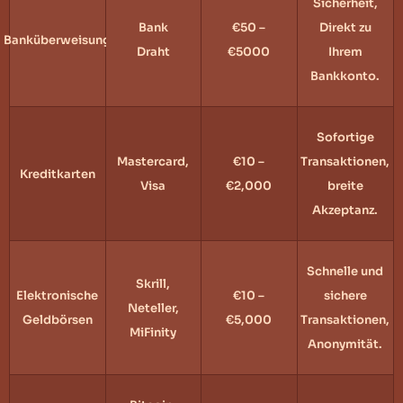
Sicherheit,
Bank
€50 –
Direkt zu
Banküberweisung
Draht
€5000
Ihrem
Bankkonto.
Sofortige
Mastercard,
€10 –
Transaktionen,
Kreditkarten
Visa
€2,000
breite
Akzeptanz.
Schnelle und
Skrill,
Elektronische
€10 –
sichere
Neteller,
Geldbörsen
€5,000
Transaktionen,
MiFinity
Anonymität.