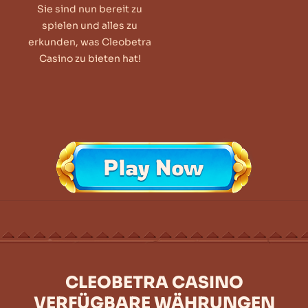
Sie sind nun bereit zu
spielen und alles zu
erkunden, was Cleobetra
Casino zu bieten hat!
CLEOBETRA CASINO
VERFÜGBARE WÄHRUNGEN