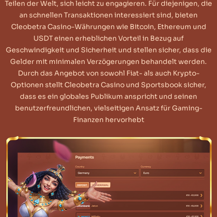
Teilen der Welt, sich leicht zu engagieren. Für diejenigen, die
an schnellen Transaktionen interessiert sind, bieten
Cleobetra Casino-Währungen wie Bitcoin, Ethereum und
USDT einen erheblichen Vorteil in Bezug auf
Geschwindigkeit und Sicherheit und stellen sicher, dass die
Gelder mit minimalen Verzögerungen behandelt werden.
Durch das Angebot von sowohl Fiat- als auch Krypto-
Optionen stellt Cleobetra Casino und Sportsbook sicher,
dass es ein globales Publikum anspricht und seinen
benutzerfreundlichen, vielseitigen Ansatz für Gaming-
Finanzen hervorhebt