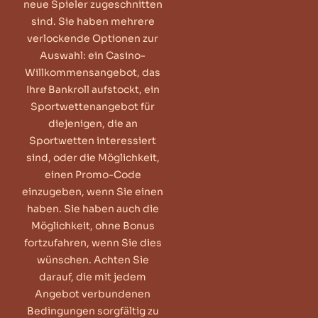
neue Spieler zugeschnitten
sind. Sie haben mehrere
verlockende Optionen zur
Auswahl: ein Casino-
Willkommensangebot, das
Ihre Bankroll aufstockt, ein
Sportwettenangebot für
diejenigen, die an
Sportwetten interessiert
sind, oder die Möglichkeit,
einen Promo-Code
einzugeben, wenn Sie einen
haben. Sie haben auch die
Möglichkeit, ohne Bonus
fortzufahren, wenn Sie dies
wünschen. Achten Sie
darauf, die mit jedem
Angebot verbundenen
Bedingungen sorgfältig zu