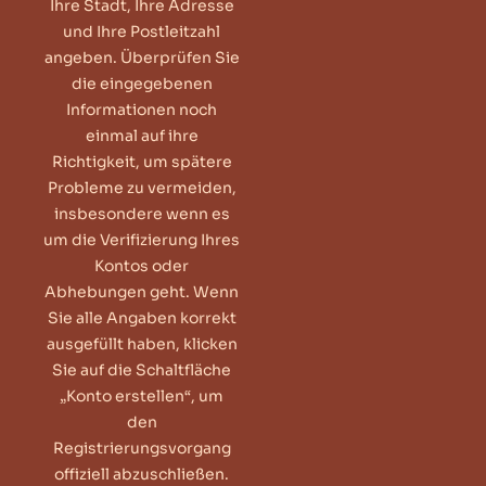
Ihre Stadt, Ihre Adresse
und Ihre Postleitzahl
angeben. Überprüfen Sie
die eingegebenen
Informationen noch
einmal auf ihre
Richtigkeit, um spätere
Probleme zu vermeiden,
insbesondere wenn es
um die Verifizierung Ihres
Kontos oder
Abhebungen geht. Wenn
Sie alle Angaben korrekt
ausgefüllt haben, klicken
Sie auf die Schaltfläche
„Konto erstellen“, um
den
Registrierungsvorgang
offiziell abzuschließen.