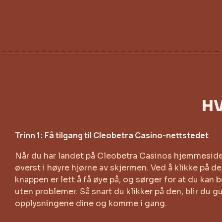
HV
Trinn 1: Få tilgang til Cleobetra Casino-nettstedet
Når du har landet på Cleobetra Casinos hjemmeside,
øverst i høyre hjørne av skjermen. Ved å klikke på 
knappen er lett å få øye på, og sørger for at du ka
uten problemer. Så snart du klikker på den, blir du 
opplysningene dine og komme i gang.