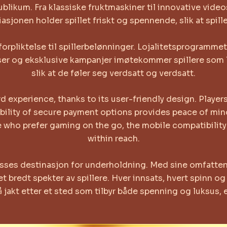
 publikum. Fra klassiske fruktmaskiner til innovative vi
iasjonen holder spillet friskt og spennende, slik at spill
orpliktelse til spillerbelønninger. Lojalitetsprogrammet
er og eksklusive kampanjer imøtekommer spillere som le
slik at de føler seg verdsatt og verdsatt.
 experience, thanks to its user-friendly design. Players
ability of secure payment options provides peace of min
e who prefer gaming on the go, the mobile compatibility
within reach.
asses destinasjon for underholdning. Med sine omfatte
t bredt spekter av spillere. Hver innsats, hvert spinn og
å jakt etter et sted som tilbyr både spenning og luksus, 