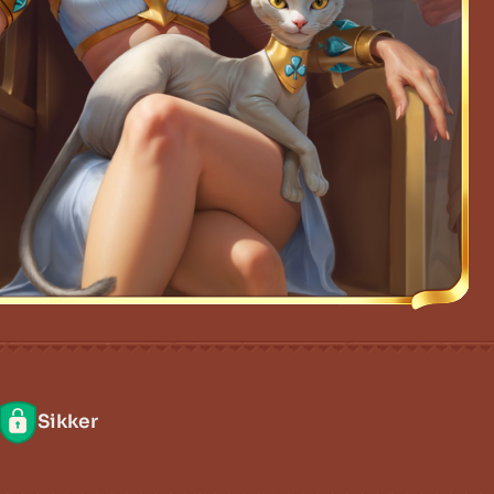
Sikker