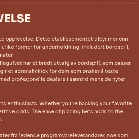
VELSE
te opplevelse. Dette etablissementet tilbyr mer enn
 ulike former for underholdning, inkludert bordspill,
mater.
egulvet har et bredt utvalg av bordspill, som passer
 gir et adrenalinkick for dem som ønsker å teste
 med profesjonelle dealere i sanntid mens de nyter
rts enthusiasts. Whether you’re backing your favorite
titive odds. The ease of placing bets adds to the
s.
omater fra ledende programvareleverandører, noe som