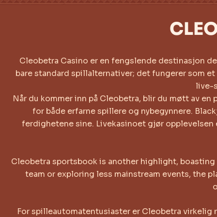
CLEO
Cleobetra Casino er en fengslende destinasjon der 
bare standard spillalternativer; det fungerer som et
live-
Når du kommer inn på Cleobetra, blir du møtt av en 
for både erfarne spillere og nybegynnere. Black
ferdighetene sine. Livekasinoet gjør opplevelsen 
Cleobetra sportsbook is another highlight, boasting 
team or exploring less mainstream events, the pl
o
For spilleautomatentusiaster er Cleobetra virkelig