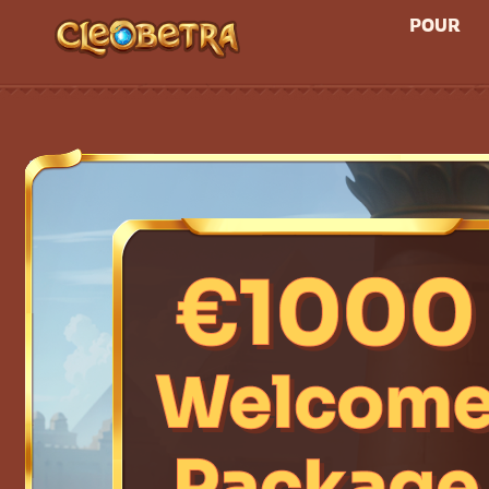
Aller
POUR
au
contenu