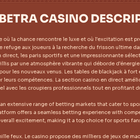
BETRA CASINO DESCRI
 où la chance rencontre le luxe et où l'excitation est
 de refuge aux joueurs à la recherche du frisson ultime 
en direct, les paris sportifs et une impressionnante séle
eillis par une atmosphère vibrante qui déborde d'énergi
our les nouveaux venus. Les tables de blackjack à fort 
r leurs compétences. La section casino en direct améli
éel avec les croupiers professionnels tout en profitant d
an extensive range of betting markets that cater to spo
atform offers a seamless betting experience with compe
verall excitement, making it a top choice for sports fan
mille feux. Le casino propose des milliers de jeux de m