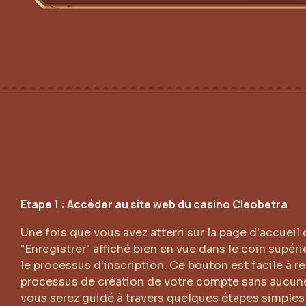
Etape 1 : Accéder au site web du casino Cleobetra
Une fois que vous avez atterri sur la page d'accuei
"Enregistrer" affiché bien en vue dans le coin supéri
le processus d'inscription. Ce bouton est facile à 
processus de création de votre compte sans aucune 
vous serez guidé à travers quelques étapes simples