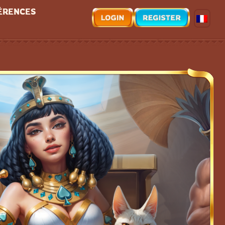
ÉRENCES