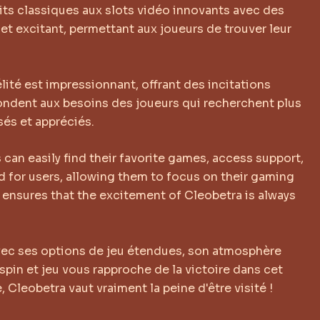
ruits classiques aux slots vidéo innovants avec des
 et excitant, permettant aux joueurs de trouver leur
té est impressionnant, offrant des incitations
ondent aux besoins des joueurs qui recherchent plus
sés et appréciés.
 can easily find their favorite games, access support,
d for users, allowing them to focus on their gaming
 ensures that the excitement of Cleobetra is always
vec ses options de jeu étendues, son atmosphère
spin et jeu vous rapproche de la victoire dans cet
e, Cleobetra vaut vraiment la peine d'être visité !