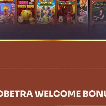
OBETRA WELCOME BON