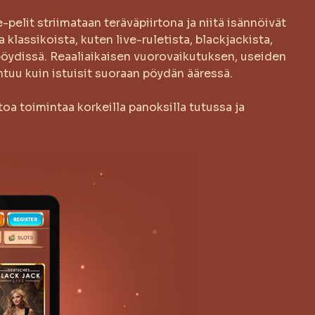
elit striimataan teräväpiirtona ja niitä isännöivät
 klassikoista, kuten live-ruletista, blackjackista,
vepöydissä. Reaaliaikaisen vuorovaikutuksen, useiden
tuu kuin istuisit suoraan pöydän ääressä.
toa toimintaa korkeilla panoksilla tutussa ja