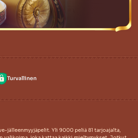
Turvallinen
e-jälleenmyyjäpelit. Yli 9000 peliä 81 tarjoajalta,
n valikoima, joka kattaa kaikki mieltymykset. Jotkut