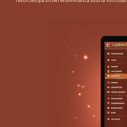
Tavoittelitpa sitten ensimmäistä suurta voittoasi 