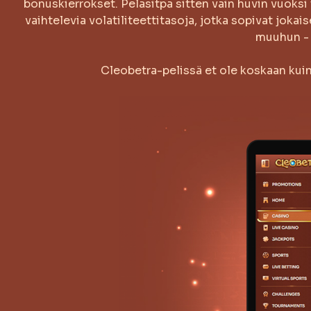
bonuskierrokset. Pelasitpa sitten vain huvin vuoksi
vaihtelevia volatiliteettitasoja, jotka sopivat joka
muuhun - k
Cleobetra-pelissä et ole koskaan kuin