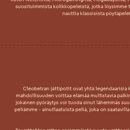
suosituimmista kolikkopeleistä, jotka löysimme tä
nauttia klassisista pöytäpelei
Cleobetran jättipotit ovat yhtä legendaarisia k
mahdollisuuden voittaa elämää mullistavia palkint
jokainen pyöräytys voi tuoda sinut lähemmäs suurt
peliämme - ainutlaatuista peliä, joka on saatavil