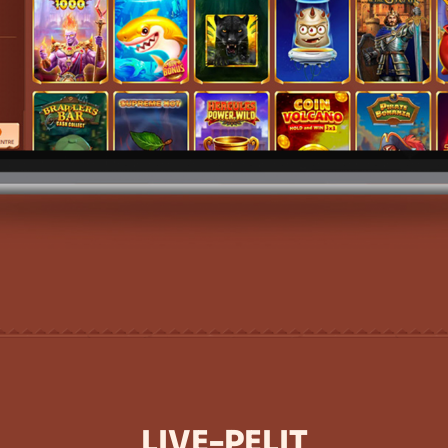
LIVE-PELIT