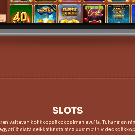
SLOTS
 valtavan kolikkopelikokoelman avulla. Tuhansien nimik
egyptiläisistä seikkailuista aina uusimpiin videokolikkope