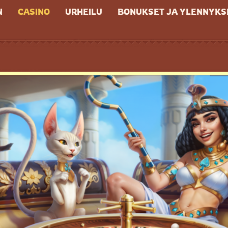
N
CASINO
URHEILU
BONUKSET JA YLENNYKS