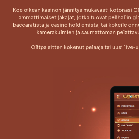
Koe oikean kasinon jännitys mukavasti kotonasi Cle
ammattimaiset jakajat, jotka tuovat pelihallin gla
baccaratista ja casino hold'emista, tai kokeile onn
kamerakulmien ja saumattoman pelattavuud
Olitpa sitten kokenut pelaaja tai uusi live-