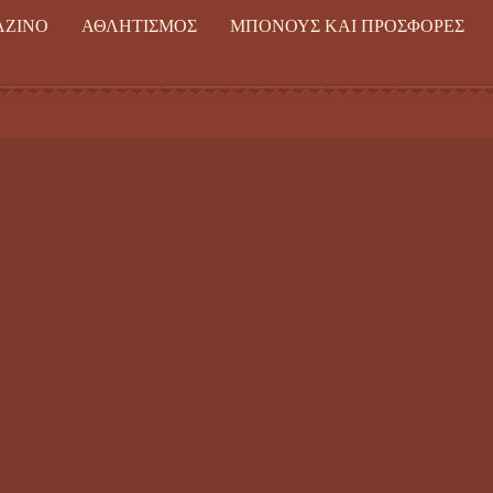
ΑΖΊΝΟ
ΑΘΛΗΤΙΣΜΌΣ
ΜΠΌΝΟΥΣ ΚΑΙ ΠΡΟΣΦΟΡΈΣ