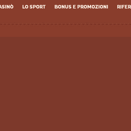
ASINÒ
LO SPORT
BONUS E PROMOZIONI
RIFE